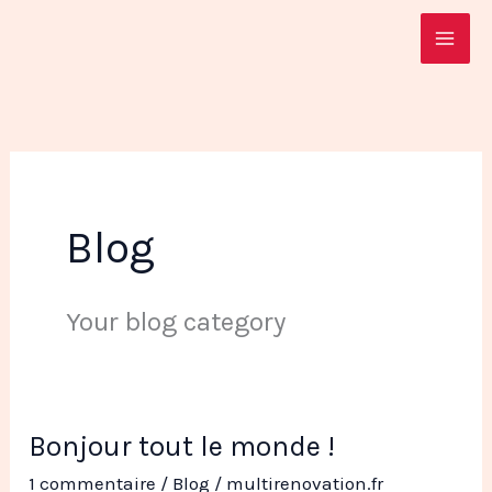
Aller
au
contenu
Blog
Your blog category
Bonjour tout le monde !
Bonjour
tout
1 commentaire
/
Blog
/
multirenovation.fr